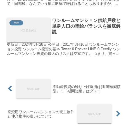
て「固都税」なんていう風に略称で呼ばれることもありますが、固
定資産税の「固」と都市計画税の「都」の頭文字をとっているわ...
ワンルームマンション供給戸数と
全般
単身人口の需給バランスを徹底解
説
更新日：2024年3月28日 公開日：2017年8月16日 ワンルームマンシ
ョン投資 ワンルーム投資の基本 Tweet 0 Pocket LINE 0 Feedly ワン
ルームマンション投資の最大のリスクは空室です。 つまり、買った
マンショ...
不動産投資の繰り上げ返済は[返済額減額
型」！「期間短縮」はダメ！
投資用ワンルームマンションの売主物件
と仲介物件の違いについて