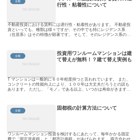
全般
行性・粘着性について
不動産投資における賃料には遅行性・粘着性があります。 不動産投
資といっても、種類は様々ですが、その中でも特にレジデンス系
（住居系）はその特徴が顕著です。 そして、そのレジデンス系の中
でもワンルームマンションはさらにその特徴が顕著となります。...
投資用ワンルームマンションは建
全般
て替えが無料！？建て替え実例も
T マンションは一般的に６０年程度持つと言われています。 また、
コンクリートの性能向上により、１００年は大丈夫だろうとの説も
あります。 ただし、「モノ」である以上、いつかは寿命がきます
が、そうなった時には･･･ ①建て替える ②更地にして売...
固都税の計算方法について
全般
ワンルームマンション投資を検討するにあたって、毎年かかる固定
費で「固定資産税」と「都市計画税」があげられます。 両方合わせ