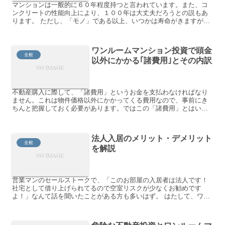
マンションは一般的に６０年程度持つと言われています。また、コ
ンクリートの性能向上により、１００年は大丈夫だろうとの説もあ
ります。 ただし、「モノ」である以上、いつかは寿命がきますが、
そうなった時には･･･ ①建て替える ②更地にして売る 大...
ワンルームマンション投資で頭金
全般
以外にかかる｢諸費用｣とその内訳
不動産購入に際して、「諸費用」というお金を支払わなければなり
ません。これは物件価格以外にかかってくる費用なので、事前にき
ちんと把握しておく必要があります。ではこの「諸費用」とはいっ
たい何なのか？？その内訳を細かく見ていきましょう。 目次 諸...
法人入居のメリット・デメリット
全般
を解説
営業マンのセールストークで、「このお部屋の入居者は法人です！
社宅として借り上げられてるので空室リスクが少なくお勧めです
よ！」なんて話を聞いたことがある方も多いはず。 はたして、ワン
ルームマンション投資における「法人入居」はそれほど魅力的な
も...