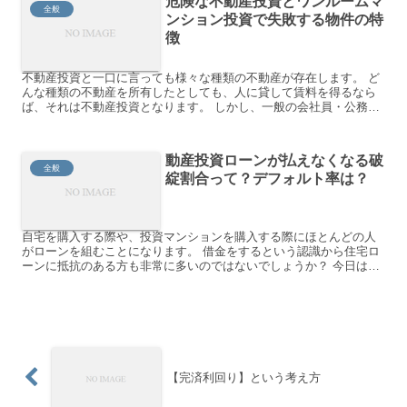
危険な不動産投資とワンルームマ
全般
ンション投資で失敗する物件の特
徴
不動産投資と一口に言っても様々な種類の不動産が存在します。 ど
んな種類の不動産を所有したとしても、人に貸して賃料を得るなら
ば、それは不動産投資となります。 しかし、一般の会社員・公務
員・OLには到底お勧めできないようなリスクの高い不動産投資...
動産投資ローンが払えなくなる破
全般
綻割合って？デフォルト率は？
自宅を購入する際や、投資マンションを購入する際にほとんどの人
がローンを組むことになります。 借金をするという認識から住宅ロ
ーンに抵抗のある方も非常に多いのではないでしょうか？ 今日は実
際に住宅ローンを組んで支払が出来なくなってしまうような人...
【完済利回り】という考え方