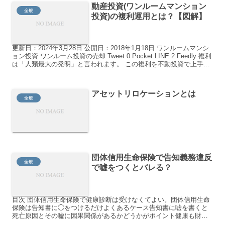
動産投資(ワンルームマンション
全般
投資)の複利運用とは？【図解】
更新日：2024年3月28日 公開日：2018年1月18日 ワンルームマンシ
ョン投資 ワンルーム投資の売却 Tweet 0 Pocket LINE 2 Feedly 複利
は「人類最大の発明」と言われます。 この複利を不動投資で上手く
活用する...
アセットリロケーションとは
全般
団体信用生命保険で告知義務違反
全般
で嘘をつくとバレる？
目次 団体信用生命保険で健康診断は受けなくてよい。団体信用生命
保険は告知書に◯をつけるだけよくあるケース告知書に嘘を書くと
死亡原因とその嘘に因果関係があるかどうかがポイント健康も財産
団体信用生命保険で健康診断は受けなくてよい。 自宅を購入...