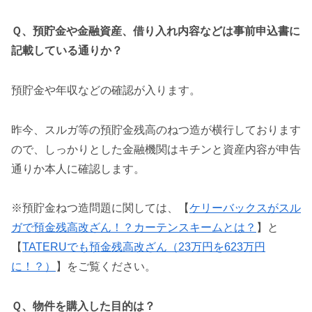
Ｑ、預貯金や金融資産、借り入れ内容などは事前申込書に
記載している通りか？
預貯金や年収などの確認が入ります。
昨今、スルガ等の預貯金残高のねつ造が横行しております
ので、しっかりとした金融機関はキチンと資産内容が申告
通りか本人に確認します。
※預貯金ねつ造問題に関しては、【
ケリーバックスがスル
ガで預金残高改ざん！？カーテンスキームとは？
】と
【
TATERUでも預金残高改ざん（23万円を623万円
に！？）
】をご覧ください。
Ｑ、物件を購入した目的は？