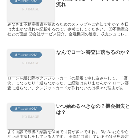
運用におけるQ&A
流れ
みなさま不動産投資を始めるためのステップをご存知ですか？ 本日
は大まかな流れを記載するので、参考にしてください。 ①不動産会
社との面談 ②会社サービス紹介、金融機関の選定、収支シュミレー
ション、物件、持ち方の提案 ③物件の申込 ④銀行の仮審...
なんでローン審査に落ちるのか？
運用におけるQ&A
ローンを組む際やクレジットカードの新規で申し込みをして、「否
決」になったり「通らなかった」ご経験はありませんか？ ローン審
査に通らない、クレジットカードが作れないのは様々な理由があり
ますが、 一番多くの理由は信用情報です。 目次 お金を借り...
いつ始めるべきなの？機会損失と
運用におけるQ&A
は？
よく面談で最後の結論を保留で回答が多いですね。 気づいたらやら
ない理由探しをしている人です。 全部に共通しているのは意思決定