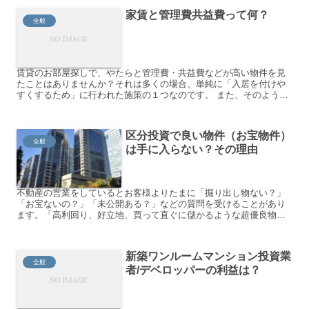
家賃と管理費共益費って何？
全般
賃貸のお部屋探しで、やたらと管理費・共益費などが高い物件を見
たことはありませんか？それは多くの場合、単純に「入居を付けや
すくするため」に行われた施策の１つなのです。 また、そのような
物件に賃貸で入居する場合にはお得なことも多いので、しっかり...
区分投資で良い物件（お宝物件）
全般
は手に入らない？その理由
不動産の営業をしているとお客様よりたまに「掘り出し物ない？」
「お宝ないの？」「未公開ある？」などの質問を受けることがあり
ます。「高利回り、好立地、買って直ぐに儲かるような超優良物
件」を指していると思うのですが、結論から言ってしまいますと、
そ...
新築ワンルームマンション投資業
全般
者/デベロッパーの利益は？